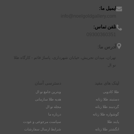
ایمیل ما:
info@noelgoldgallery.com
تلفن تماس:
09300360351
آدرس ما:
تهران، میدان تجریش، خیابان شهرداری، پاساژ قائم - کارگاه طلا
نو ال
لینک های مفید
دسترسی آسان
طلا کادویی
ویترین جامع نو ال
دستبند طلا زنانه
هدیه طلا سازمانی
گردنبند طلا زنانه
مجله نو ال
گوشواره طلا زنانه
درباره ما
پابند طلا
سیاست مرجوعی و عودت
انگشتر طلا زنانه
شرایط ارسال سفارشات