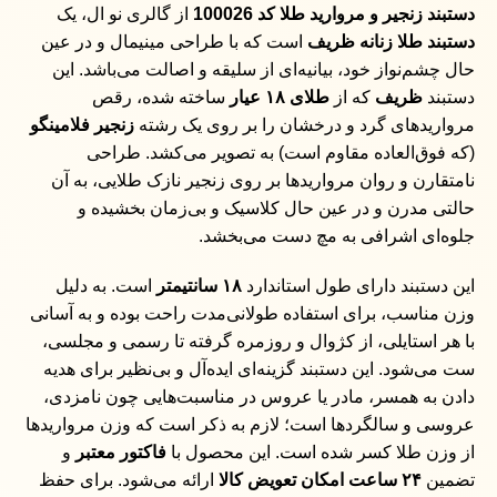
دستبند زنجیر و مروارید طلا کد 100026
از گالری نو ال، یک
دستبند طلا زنانه ظریف
است که با طراحی مینیمال و در عین
حال چشم‌نواز خود، بیانیه‌ای از سلیقه و اصالت می‌باشد. این
دستبند
ظریف
که از
طلای ۱۸ عیار
ساخته شده، رقص
مرواریدهای گرد و درخشان را بر روی یک رشته
زنجیر
فلامینگو
(که فوق‌العاده مقاوم است) به تصویر می‌کشد. طراحی
نامتقارن و روان مرواریدها بر روی زنجیر نازک طلایی، به آن
حالتی مدرن و در عین حال کلاسیک و بی‌زمان بخشیده و
جلوه‌ای اشرافی به مچ دست می‌بخشد.
این دستبند دارای طول استاندارد
۱۸ سانتیمتر
است. به دلیل
وزن مناسب، برای استفاده طولانی‌مدت راحت بوده و به آسانی
با هر استایلی، از کژوال و روزمره گرفته تا رسمی و مجلسی،
ست می‌شود. این دستبند گزینه‌ای ایده‌آل و بی‌نظیر برای هدیه
دادن به همسر، مادر یا عروس در مناسبت‌هایی چون نامزدی،
عروسی و سالگردها است؛ لازم به ذکر است که وزن مرواریدها
از وزن طلا کسر شده است. این محصول با
فاکتور معتبر
و
تضمین
۲۴ ساعت امکان تعویض کالا
ارائه می‌شود. برای حفظ